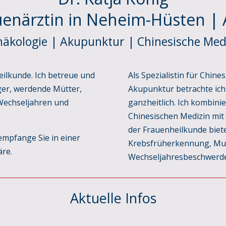
uenärztin in Neheim-Hüsten |
äkologie | Akupunktur | Chinesische Med
eilkunde. Ich betreue und
Als Spezialistin für Chin
ger, werdende Mütter,
Akupunktur betrachte ich
Wechseljahren und
ganzheitlich. Ich kombini
Chinesischen Medizin mit 
der Frauenheilkunde biete
empfange Sie in einer
Krebsfrüherkennung, Mut
re.
Wechseljahresbeschwerde
Aktuelle Infos